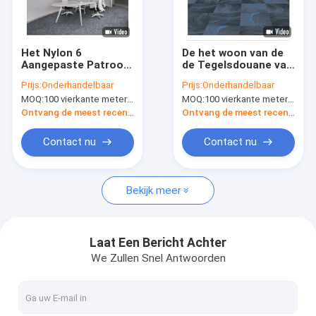
Fabrieksreis
Kwaliteitscontrole
Het Nylon 6
De het woon van de
Aangepaste Patroon
de Tegelsdouane van
Contact de V.S.
van schildpadshell
het Patroontapijt
Prijs:
Onderhandelbaar
Prijs:
Onderhandelbaar
design printed carpet
Patroon en Grootte
MOQ:
100 vierkante meter per kleur
MOQ:
100 vierkante meter per kleur
tiles
voor Huis of Bureau
Nieuws
Ontvang de meest recente Prijs
Ontvang de meest recente Prijs
Verzoek om een Citaat
Contact nu
Contact nu
Bekijk meer
Het Tapijt van de luxegastvrijheid
Commercieel Modulair Tapijt
Laat Een Bericht Achter
We Zullen Snel Antwoorden
Geweven Axminster-Tapijt
Nylon Gedrukt Tapijt