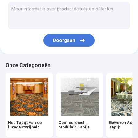
Nylon Tapijttegels
Wilton Woven Carpet
Tufted Broadloom-Tapijt
Doorgaan
Gedrukte Tapijttegels
Hand Doorgenaaid Tapijt
Onze Categorieën
Binnengebiedsdeken
De Deken van het moskeegebed
Binnen Openluchtmat
Het Tapijt van de
Commercieel
Geweven Axmin
luxegastvrijheid
Modulair Tapijt
Tapijt