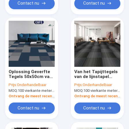
Contact nu
Contact nu
Oplossing Geverfte
Van het Tapijttegels
Tegels 50x50cm van
van de lijnstapel
het Polypropyleen
50x50 de Nylon van
Prijs:
Onderhandelbaar
Prijs:
Onderhandelbaar
Nylon Tapijt
de het
MOQ:
100 vierkante meter per kleur
MOQ:
100 vierkante meter per kleur
Lijnstapel voor Zaken
Polypropyleenvezel
Stapel van de het
Ontvang de meest recente Prijs
Ontvang de meest recente Prijs
Niveaulijn
Antistatische
Contact nu
Contact nu