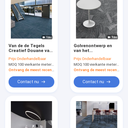
Van de de Tegels
Golvenontwerp en
Creatief Douane van
van het
het Buletapijt
Paginaontwerp Spoel
Prijs:
Onderhandelbaar
Prijs:
Onderhandelbaar
Gedrukt Tapijt het
van het Tapijttegels
MOQ:
100 vierkante meter per kleur
MOQ:
100 vierkante meter per kleur
Tapijt Nylon
van Cutsom de Nylon
Materiaal
Gedrukte
Ontvang de meest recente Prijs
Ontvang de meest recente Prijs
Contact nu
Contact nu
Huis
Producten
Ongeveer ons