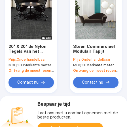
20“ X 20“ de Nylon
Steen Commercieel
Tegels van het
Modulair Tapijt
Vloertapijt met pvc-
Prijs:
Onderhandelbaar
Prijs:
Onderhandelbaar
Steun voor Bureau en
MOQ:
100 vierkante meter per kleur
MOQ:
50 vierkante meter per ontwerp
Schoolspoor
Ontvang de meest recente Prijs
Ontvang de meest recente Prijs
Contact nu
Contact nu
Bespaar je tijd
Laat ons met u contact opnemen met de
beste producten.