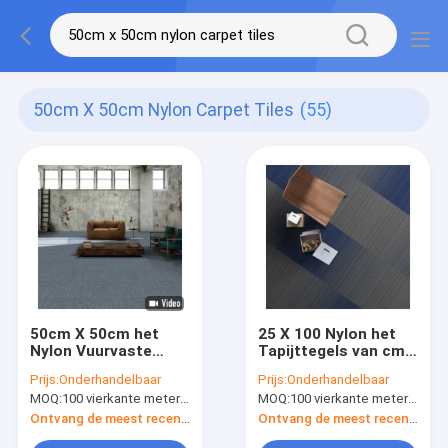
50cm X 50cm Nylon Carpet Tiles
(55)
50cm X 50cm het
25 X 100 Nylon het
Nylon Vuurvaste
Tapijttegels van cm
Modulaire Tapijt van
met pvc die 5mm
Prijs:
Onderhandelbaar
Prijs:
Onderhandelbaar
Tapijttegels met pvc
Stapelhoogte voor
MOQ:
100 vierkante meter per kleur
MOQ:
100 vierkante meter per kleur
zaken steunen
Ontvang de meest recente Prijs
Ontvang de meest recente Prijs