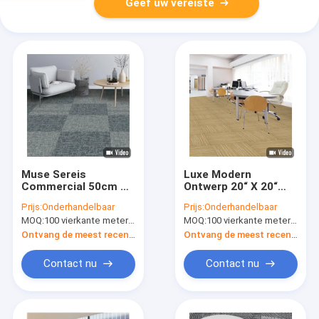
Geef uw vereiste
Muse Sereis
Luxe Modern
Commercial 50cm X
Ontwerp 20“ X 20“
50cm Modulair Tapijt
Nylon Tapijttegels
Prijs:
Onderhandelbaar
Prijs:
Onderhandelbaar
met pvc-Steun
voor Zaken
MOQ:
100 vierkante meter per kleur
MOQ:
100 vierkante meter per kleur
Ontvang de meest recente Prijs
Ontvang de meest recente Prijs
Contact nu
Contact nu