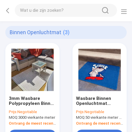
Binnen Openluchtmat
(3)
3mm Wasbare
Wasbare Binnen
Polypropyleen Binnen
Openluchtmat
Openluchtmat 20 X
customized design
Prijs:
Negotiable
Prijs:
Negotiable
30 Duim voor Ingang
logo printed-Deken
MOQ:
3000 vierkante meter
MOQ:
50 vierkante meter per ontwerp
Ontvang de meest recente Prijs
Ontvang de meest recente Prijs