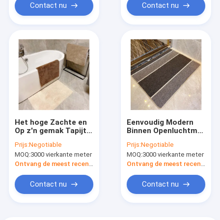
Contact nu
Contact nu
Het hoge Zachte en
Eenvoudig Modern
Op z'n gemak Tapijt
Binnen Openluchtmat
van Stapel Wasbare
washable indoor mat
Prijs:
Negotiable
Prijs:
Negotiable
Binnen Openluchtmat
20 X 30 Duim voor
MOQ:
3000 vierkante meter
MOQ:
3000 vierkante meter
plush fluffy mat
Ingang
extra
Ontvang de meest recente Prijs
Ontvang de meest recente Prijs
Contact nu
Contact nu