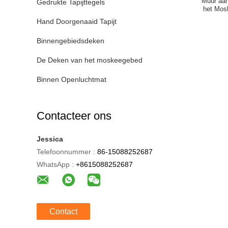
Muur aa
Gedrukte Tapijttegels
het Mosk
Hand Doorgenaaid Tapijt
Binnengebiedsdeken
De Deken van het moskeegebed
Binnen Openluchtmat
Contacteer ons
Jessica
Telefoonnummer :
86-15088252687
WhatsApp :
+8615088252687
Contact