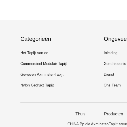
Categorieën
Ongevee
Het Tapijt van de
Inleiding
luxegastvrijheid
Commercieel Modulair Tapijt
Geschiedenis
Geweven Axminster-Tapijt
Dienst
Nylon Gedrukt Tapijt
Ons Team
Thuis
Producten
CHINA Pp die Axminster-Tapijt steu