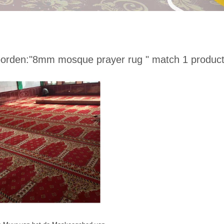
orden:
"8mm mosque prayer rug "
match 1 produc