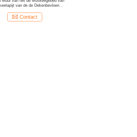
n Muur van het de Moskeegebed van
eetapijt van de de Dekenbevloering
het Gebeddeken
Contact