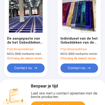
De aangepaste van
Individueel van de het
de het Gebeddeken
Gebeddeken van de
van de
Gebedmoskee het
Prijs:
Bespreekbaar
Prijs:
Bespreekbaar
Ontwerpmoskee
Polypropyleenmateriaal
MOQ:
3000 vierkante meter per ontwerp
MOQ:
3000 vierkante meter
Traditionele Musque
26 X 48inch
Tapijten van Musalla
Ontvang de meest recente Prijs
Ontvang de meest recente Prijs
Masjid
Contact nu
Contact nu
Bespaar je tijd
Laat ons met u contact opnemen met de
beste producten.