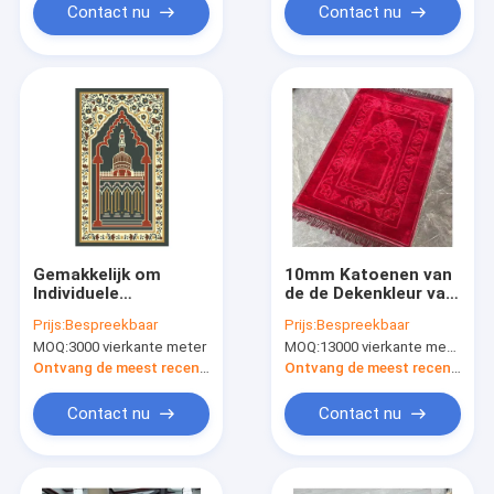
Contact nu
Contact nu
Gemakkelijk om
10mm Katoenen van
Individuele
de de Dekenkleur van
Gebeddeken 26 van
het Moskeegebed
Prijs:
Bespreekbaar
Prijs:
Bespreekbaar
het de Moskeegebed
Vuller met Antislip
MOQ:
3000 vierkante meter
MOQ:
13000 vierkante meter
van X 48inch Deken
Steun
1012mm schoon te
Ontvang de meest recente Prijs
Ontvang de meest recente Prijs
maken
Contact nu
Contact nu