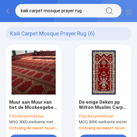
Kaili Carpet Mosque Prayer Rug
(6)
Muur aan Muur van
De enige Deken pp
het de Moskeegebed
Wilton Muslim Carpet
van het Moskeetapijt
65cm X 120cm van
Prijs:
Bespreekbaar
Prijs:
Bespreekbaar
van de de
het Moskeegebed
MOQ:
3000 vierkante meter per ontwerp
MOQ:
3000 vierkante meter
Dekenbevloering het
Gebeddeken
Ontvang de meest recente Prijs
Ontvang de meest recente Prijs