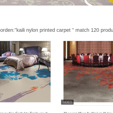
orden:
"kaili nylon printed carpet "
match 120 produ