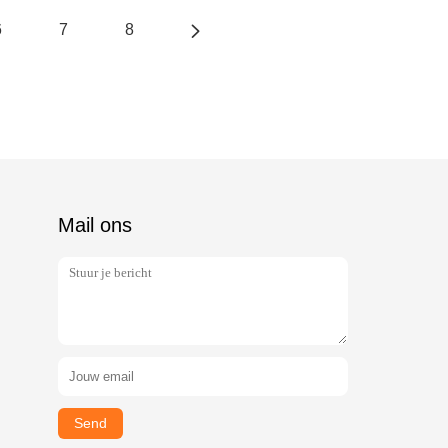
6
7
8
Mail ons
Send