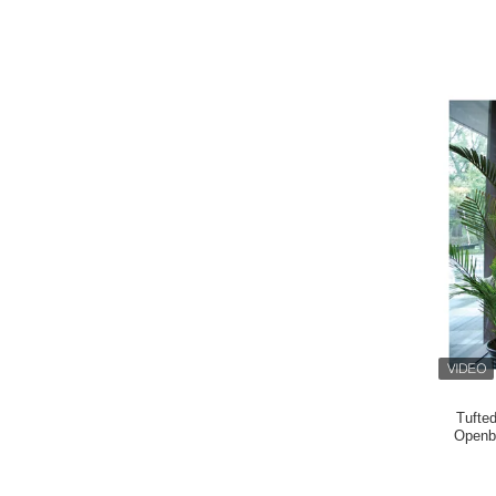
Tufted
Openb