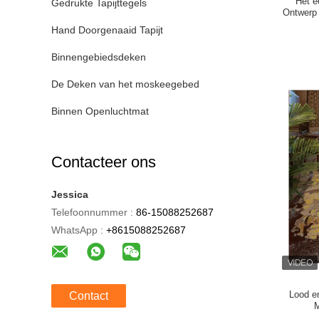
Het e
Gedrukte Tapijttegels
Ontwerp 
Hand Doorgenaaid Tapijt
Binnengebiedsdeken
De Deken van het moskeegebed
Binnen Openluchtmat
Contacteer ons
Jessica
Telefoonnummer :
86-15088252687
WhatsApp :
+8615088252687
Lood e
Contact
M