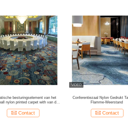
atische besturingselement van het
Conferentiezaal Nylon Gedrukt Ta
all nylon printed carpet with van de
Flamme-Weerstand
Eleganestijl
Contact
Contact