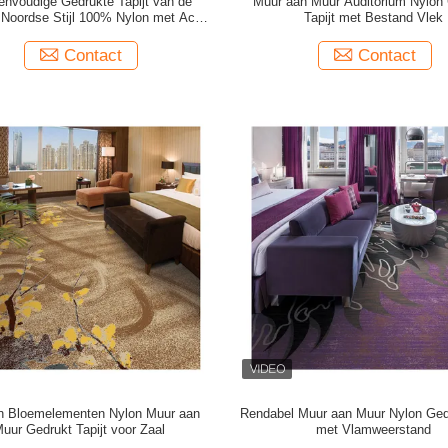
envoudige Gedrukte Tapijt van de
Muur aan Muur Auditorium Nylon
Noordse Stijl 100% Nylon met Actie
Tapijt met Bestand Vlek
Steun
Contact
Contact
n Bloemelementen Nylon Muur aan
Rendabel Muur aan Muur Nylon Gedr
uur Gedrukt Tapijt voor Zaal
met Vlamweerstand