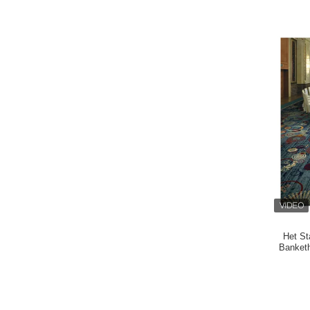
Het St
Banketh