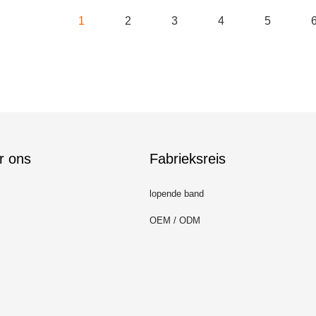
1
2
3
4
5
r ons
Fabrieksreis
lopende band
OEM / ODM