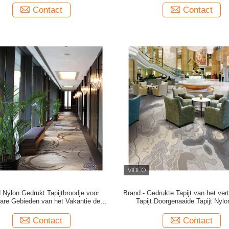
Contact
Contact
 Nylon Gedrukt Tapijtbroodje voor
Brand - Gedrukte Tapijt van het vert
are Gebieden van het Vakantie de
Tapijt Doorgenaaide Tapijt Nylo
Uitdrukkelijke Hotel
Huwelijkszaal
Contact
Contact