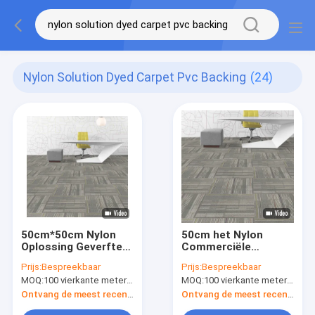
Nylon Solution Dyed Carpet Pvc Backing
(24)
50cm*50cm Nylon
50cm het Nylon
Oplossing Geverfte
Commerciële
Tapijttegels met pvc
Modulaire van de de
Prijs:
Bespreekbaar
Prijs:
Bespreekbaar
die Commercieel
Lijnstapel van
MOQ:
100 vierkante meter per kleur
MOQ:
100 vierkante meter per kleur
Tapijt steunen
Tapijtpvc Steunende
Tapijt van Axminster
Ontvang de meest recente Prijs
Ontvang de meest recente Prijs
Geweven