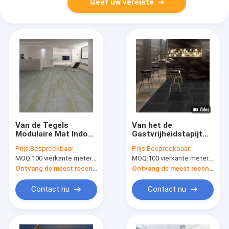
Geef uw vereiste
Van de Tegels
Van het de
Modulaire Mat Indoor
Gastvrijheidstapijt
Use Only van het
van pvc Steunende
Prijs:
Bespreekbaar
Prijs:
Bespreekbaar
rechthoek de Nylon
de Tegel Nylon
MOQ:
100 vierkante meter per kleur
MOQ:
100 vierkante meter per kleur
Tapijt Rug van pvc
Vierkante Tapijten
50cm X 50cm
Ontvang de meest recente Prijs
Ontvang de meest recente Prijs
Contact nu
Contact nu