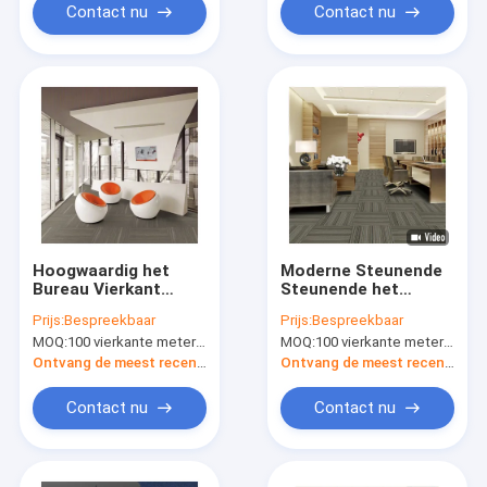
Contact nu
Contact nu
Hoogwaardig het
Moderne Steunende
Bureau Vierkant
Steunende het
Tapijt van
Tapijttegels van pvc
Prijs:
Bespreekbaar
Prijs:
Bespreekbaar
Tapijttegels met pvc-
met Bfl-Vlam -
MOQ:
100 vierkante meter per kleur
MOQ:
100 vierkante meter per kleur
Steun
vertrager
Ontvang de meest recente Prijs
Ontvang de meest recente Prijs
Contact nu
Contact nu