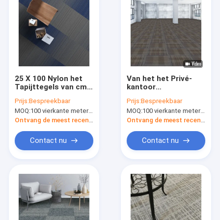
25 X 100 Nylon het
Van het het Privé-
Tapijttegels van cm
kantoor
met pvc die 5mm
Verwijderbare Nylon
Prijs:
Bespreekbaar
Prijs:
Bespreekbaar
Stapelhoogte voor
Tapijt van pvc Tegels
MOQ:
100 vierkante meter per kleur
MOQ:
100 vierkante meter per kleur
zaken steunen
50cm*50cm
Ontvang de meest recente Prijs
Ontvang de meest recente Prijs
Contact nu
Contact nu
Huis
Producten
Ongeveer ons