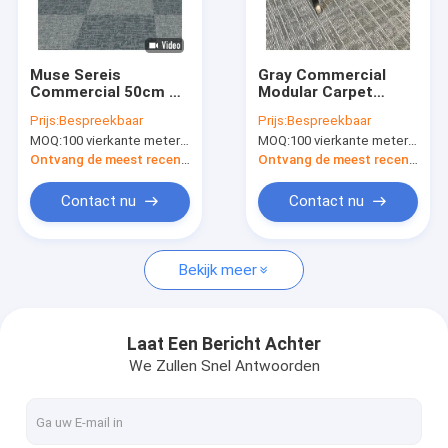
Fabrieksreis
Kwaliteitscontrole
Muse Sereis
Gray Commercial
Commercial 50cm X
Modular Carpet
Contact de V.S.
50cm Modulair Tapijt
Nylon-Vezel met pvc-
Prijs:
Bespreekbaar
Prijs:
Bespreekbaar
met pvc-Steun
Steun
MOQ:
100 vierkante meter per kleur
MOQ:
100 vierkante meter per kleur
Nieuws
Ontvang de meest recente Prijs
Ontvang de meest recente Prijs
Verzoek om een Citaat
Contact nu
Contact nu
Bekijk meer
Het Tapijt van de luxegastvrijheid
Commercieel Modulair Tapijt
Laat Een Bericht Achter
We Zullen Snel Antwoorden
Geweven Axminster-Tapijt
Nylon Gedrukt Tapijt