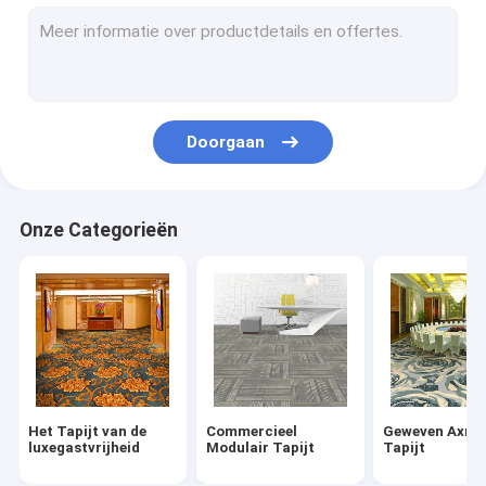
Nylon Tapijttegels
Wilton Woven Carpet
Tufted Broadloom-Tapijt
Doorgaan
Gedrukte Tapijttegels
Hand Doorgenaaid Tapijt
Onze Categorieën
Binnengebiedsdeken
De Deken van het moskeegebed
Binnen Openluchtmat
Het Tapijt van de
Commercieel
Geweven Axmin
luxegastvrijheid
Modulair Tapijt
Tapijt