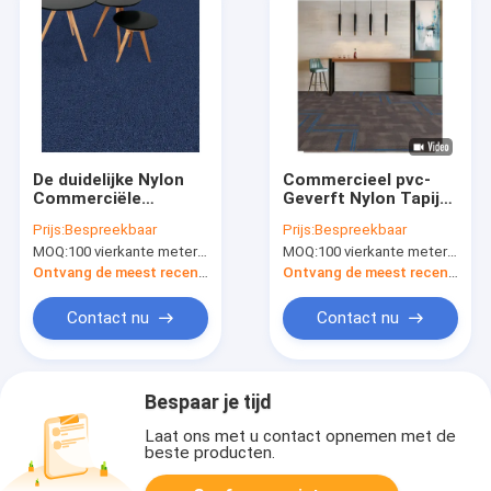
De duidelijke Nylon
Commercieel pvc-
Commerciële
Geverft Nylon Tapijt
Modulaire Kleur en de
60cm*60cm van het
Prijs:
Bespreekbaar
Prijs:
Bespreekbaar
Grootte van
Tapijtbureau
MOQ:
100 vierkante meter per kleur
MOQ:
100 vierkante meter per kleur
Tapijtcustomzied
Oplossing
Ontvang de meest recente Prijs
Ontvang de meest recente Prijs
Contact nu
Contact nu
Bespaar je tijd
Laat ons met u contact opnemen met de
beste producten.