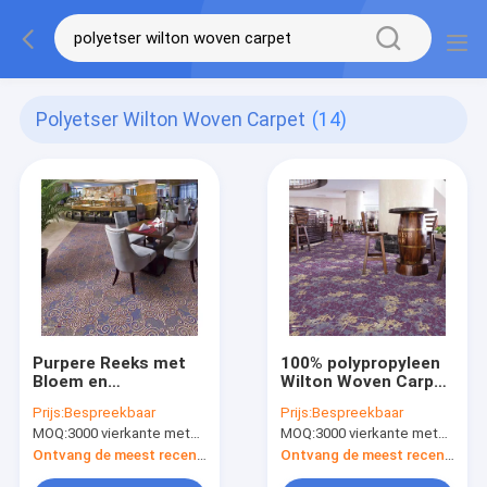
Polyetser Wilton Woven Carpet
(14)
Purpere Reeks met
100% polypropyleen
Bloem en
Wilton Woven Carpet
Cirkelventilatorelementen
For Hotel met
Prijs:
Bespreekbaar
Prijs:
Bespreekbaar
Wilton Woven Carpet
Klantenontwerp
MOQ:
3000 vierkante meter per ontwerp
MOQ:
3000 vierkante meter per ontwerp
Ontvang de meest recente Prijs
Ontvang de meest recente Prijs