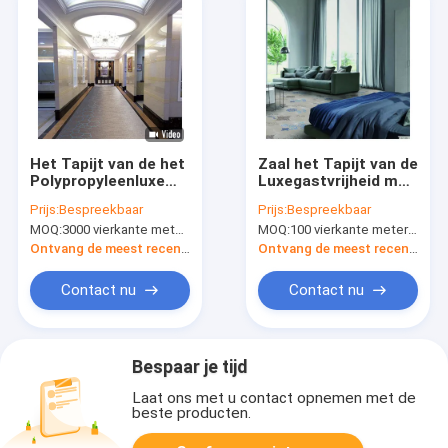
Het Tapijt van de het
Zaal het Tapijt van de
Polypropyleenluxe
Luxegastvrijheid met
van gangwilton
pp Wilton Woven
Prijs:
Bespreekbaar
Prijs:
Bespreekbaar
woven carpet 100%
Carpet
MOQ:
3000 vierkante meter per ontwerp
MOQ:
100 vierkante meter per ontwerp
Ontvang de meest recente Prijs
Ontvang de meest recente Prijs
Contact nu
Contact nu
Bespaar je tijd
Laat ons met u contact opnemen met de
beste producten.