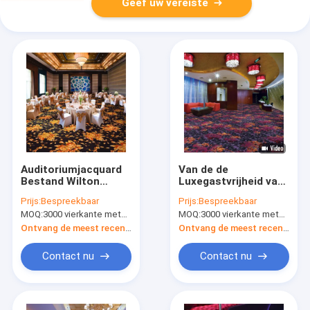
Geef uw vereiste
Auditoriumjacquard
Van de de
Bestand Wilton
Luxegastvrijheid van
Woven Carpet With
de besnoeiingsstapel
Prijs:
Bespreekbaar
Prijs:
Bespreekbaar
Stain
het Violette Tapijt
MOQ:
3000 vierkante meter per ontwerp
MOQ:
3000 vierkante meter per ontwerp
Wilton Woven Carpet
For Restaurant
Ontvang de meest recente Prijs
Ontvang de meest recente Prijs
Contact nu
Contact nu