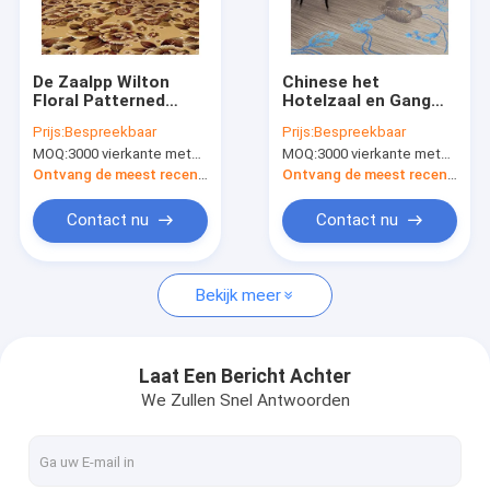
Fabrieksreis
Kwaliteitscontrole
De Zaalpp Wilton
Chinese het
Floral Patterned
Hotelzaal en Gang
Contact de V.S.
Carpet Woven Tapijt
van Stijl Klassieke
Prijs:
Bespreekbaar
Prijs:
Bespreekbaar
van het luxebanket in
Wilton Cut Pile
MOQ:
3000 vierkante meter per ontwerp
MOQ:
3000 vierkante meter per ontwerp
Voorraad
Carpet For
Nieuws
Ontvang de meest recente Prijs
Ontvang de meest recente Prijs
Verzoek om een Citaat
Contact nu
Contact nu
Bekijk meer
Het Tapijt van de luxegastvrijheid
Commercieel Modulair Tapijt
Laat Een Bericht Achter
We Zullen Snel Antwoorden
Geweven Axminster-Tapijt
Nylon Gedrukt Tapijt