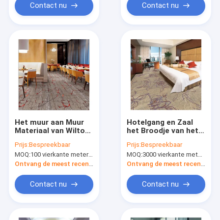
Contact nu
Contact nu
Het muur aan Muur
Hotelgang en Zaal
Materiaal van Wilton
het Broodje van het
Woven Carpet pp
de Vezeltapijt van
Prijs:
Bespreekbaar
Prijs:
Bespreekbaar
voor Openbare
Wilton Woven Carpet
MOQ:
100 vierkante meter per ontwerp
MOQ:
3000 vierkante meter per ontwerp
Ruimte
pp
Ontvang de meest recente Prijs
Ontvang de meest recente Prijs
Contact nu
Contact nu