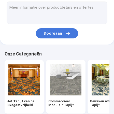
Nylon Tapijttegels
Wilton Woven Carpet
Tufted Broadloom-Tapijt
Doorgaan
Gedrukte Tapijttegels
Hand Doorgenaaid Tapijt
Onze Categorieën
Binnengebiedsdeken
De Deken van het moskeegebed
Binnen Openluchtmat
Het Tapijt van de
Commercieel
Geweven Axmin
luxegastvrijheid
Modulair Tapijt
Tapijt