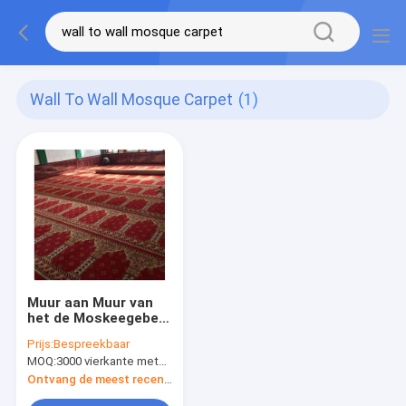
Wall To Wall Mosque Carpet
(1)
Muur aan Muur van
het de Moskeegebed
van het Moskeetapijt
Prijs:
Bespreekbaar
van de de
MOQ:
3000 vierkante meter per ontwerp
Dekenbevloering het
Gebeddeken
Ontvang de meest recente Prijs