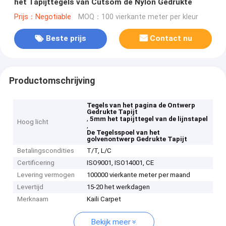
het Tapijttegels van Cutsom de Nylon Gedrukte
Prijs：Negotiable
MOQ：100 vierkante meter per kleur
Beste prijs
Contact nu
Productomschrijving
Tegels van het pagina de Ontwerp
Gedrukte Tapijt
,
5mm het tapijttegel van de lijnstapel
Hoog licht
,
De Tegelsspoel van het
golvenontwerp Gedrukte Tapijt
Betalingscondities
T/T, L/C
Certificering
ISO9001, ISO14001, CE
Levering vermogen
100000 vierkante meter per maand
Levertijd
15-20 het werkdagen
Merknaam
Kaili Carpet
Bekijk meer