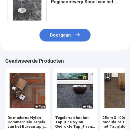
Paginaontwerp Spoel van het
Tapijttegels van Cutsom de
Nylon Gedrukte
Doorgaan
Geadviseerde Producten
De moderne Nylon
Tegels van het het
25cm X 100cm
Commerciële Tegels
Tapijt de Nylon
Modulaire Teg
van het Bureautapijt
Gedrukte Tapijt van
het Tapijtdou