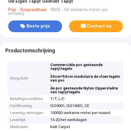
Uw Eigen Tapijt Gedrukt Tapijt
Prijs：Bespreekbaar
MOQ：50 vierkante meter per
ontwerp
Beste prijs
Contact nu
Productomschrijving
Commerciële pvc gesteunde
tapijttegels
,
50cm*50cm modulaire de vloertegels
Hoog licht
van pvc
,
de pvc gesteunde Nylon Oppervlakte
van tapijttegels
Betalingscondities
T/T, L/C
Certificering
ISO9001, ISO14001, CE
Levering vermogen
100000 vierkante meter per maand
Levertijd
15-20 het werkdagen
Merknaam
Kaili Carpet