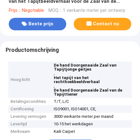
van het Tapijtbeeldverhaal voor de Zaal van de
Jonge geitjestiener
Prijs：Negotiable
MOQ：1 vierkante meter per ontwerp
Beste prijs
Contact nu
Productomschrijving
De hand Doorgenaaide Zaal van
Tapijtjonge geitjes
,
Het tapijt van het
Hoog licht
rechthoekbeeldverhaal
,
De hand Doorgenaaide Zaal van de
Tapijttiener
Betalingscondities
T/T, L/C
Certificering
ISO9001, ISO14001, CE,
Levering vermogen
3000 vierkante meter per maand
Levertijd
10-15 het werkdagen
Merknaam
Kaili Carpet