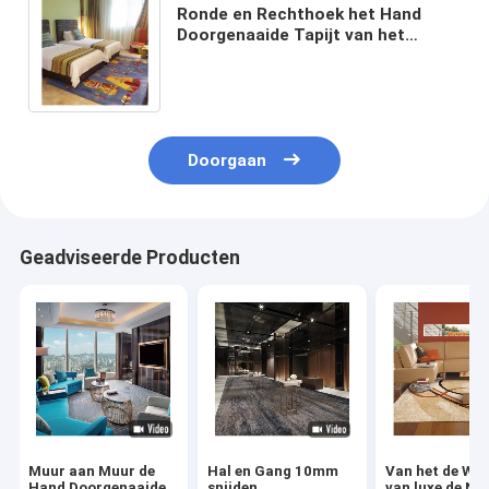
Ronde en Rechthoek het Hand
Doorgenaaide Tapijt van het
Tapijtbeeldverhaal voor de Zaal
van de Jonge geitjestiener
Doorgaan
Geadviseerde Producten
Muur aan Muur de
Hal en Gang 10mm
Van het de Wo
Hand Doorgenaaide
snijden
van luxe de Ni