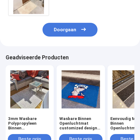
mat extra
Doorgaan
Geadviseerde Producten
3mm Wasbare
Wasbare Binnen
Eenvoudig Mo
Polypropyleen
Openluchtmat
Binnen
Binnen
customized design
Openluchtmat
Openluchtmat 20 X
logo printed-Deken
washable indo
30 Duim voor Ingang
20 X 30 Duim v
Beste prijs
Beste prijs
Beste pri