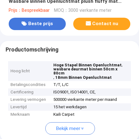
Wasbare Binnen Openluchtmat plush fluffy mat
extra
Prijs：Bespreekbaar
MOQ：3000 vierkante meter
Beste prijs
Contact nu
Productomschrijving
,
Hoge Stapel Binnen Openluchtmat
wasbare deurmat binnen 50cm x
Hoog licht
80cm
,
18mm Binnen Openluchtmat
Betalingscondities
T/T, L/C
Certificering
ISO9001, ISO14001, CE,
Levering vermogen
500000 vierkante meter per maand
Levertijd
15 het werkdagen
Merknaam
Kaili Carpet
Bekijk meer