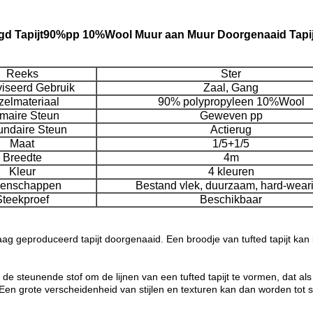
d Tapijt90%pp 10%Wool Muur aan Muur Doorgenaaid Tapijt
Reeks
Ster
iseerd Gebruik
Zaal, Gang
zelmateriaal
90% polypropyleen 10%Wool
imaire Steun
Geweven pp
ndaire Steun
Actierug
Maat
1/5+1/5
Breedte
4m
Kleur
4 kleuren
genschappen
Bestand vlek, duurzaam, hard-wear
Steekproef
Beschikbaar
ag geproduceerd tapijt doorgenaaid. Een broodje van tufted tapijt kan
steunende stof om de lijnen van een tufted tapijt te vormen, dat als 
it. Een grote verscheidenheid van stijlen en texturen kan dan worden to