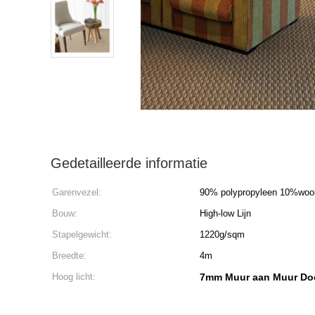
Gedetailleerde informatie
Garenvezel:
90% polypropyleen 10%woo
Bouw:
High-low Lijn
Stapelgewicht:
1220g/sqm
Breedte:
4m
Hoog licht:
7mm Muur aan Muur Doo