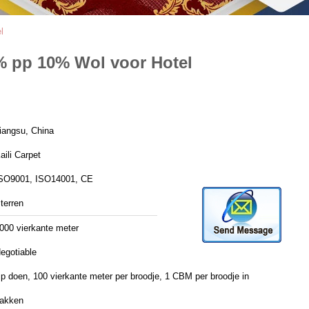
l
% pp 10% Wol voor Hotel
iangsu, China
aili Carpet
SO9001, ISO14001, CE
terren
000 vierkante meter
egotiable
p doen, 100 vierkante meter per broodje, 1 CBM per broodje in
akken