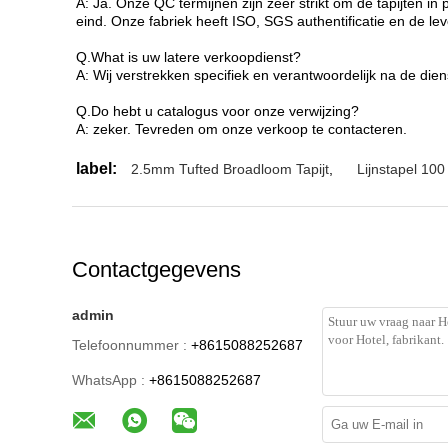
A: Ja. Onze QC termijnen zijn zeer strikt om de tapijten in p
eind. Onze fabriek heeft ISO, SGS authentificatie en de le
Q.What is uw latere verkoopdienst?
A: Wij verstrekken specifiek en verantwoordelijk na de dien
Q.Do hebt u catalogus voor onze verwijzing?
A: zeker. Tevreden om onze verkoop te contacteren.
label:
2.5mm Tufted Broadloom Tapijt
,
Lijnstapel 100
Contactgegevens
admin
Telefoonnummer :
+8615088252687
WhatsApp :
+8615088252687