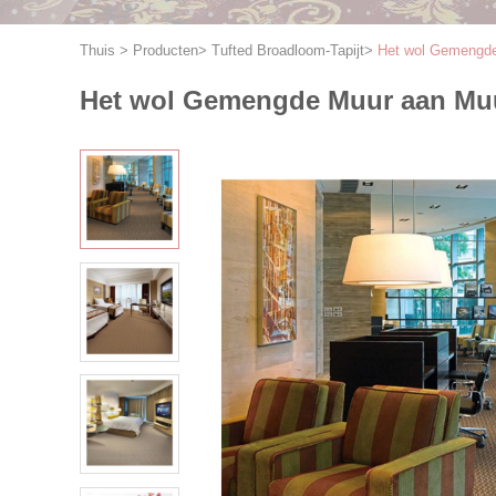
Thuis
>
Producten
>
Tufted Broadloom-Tapijt
>
Het wol Gemengde 
Het wol Gemengde Muur aan Muur