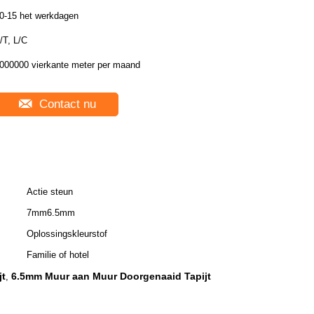
0-15 het werkdagen
/T, L/C
000000 vierkante meter per maand
Contact nu
Actie steun
7mm6.5mm
Oplossingskleurstof
Familie of hotel
jt
6.5mm Muur aan Muur Doorgenaaid Tapijt
,