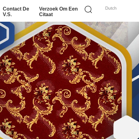
Dutch
Contact De
Verzoek Om Een
V.S.
Citaat