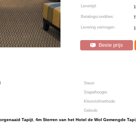
Levertijd:
1
Betalingscondities:
T
Levering vermogen:
1
Beste prijs
l
Steun:
Stapelhoogte:
Kleurstofmethode:
Gebruik:
rgenaaid Tapijt
4m Sterren van het Hotel de Wol Gemengde Tapi
,