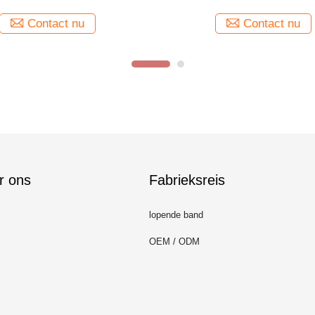
jtoplossing voor Woonkamer
Broadloom
Contact nu
Contact nu
r ons
Fabrieksreis
lopende band
OEM / ODM