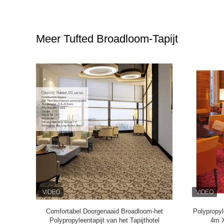
Meer Tufted Broadloom-Tapijt
loom van de
Muur aan Muur Doorgenaaid Bestand het
Muur 
4m voor
Tapijtpp Materiaal van de Tapijtvlek
Doorgena