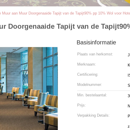
Muur aan Muur Doorgenaaide Tapijt van de Tapijt90% pp 10% Wol voor Hote
 Doorgenaaide Tapijt van de Tapijt90
Basisinformatie
Plaats van herkomst:
J
Merknaam:
K
Certificering:
I
Modelnummer:
S
Min. bestelaantal:
3
Prijs:
N
Verpakking Details:
P
z