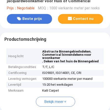
jacquardwoonkamer voor Huis of Commerical
Prijs：Negotiable
MOQ：1000 vierkante meter per reeks
Beste prijs
Contact nu
Productomschrijving
,
Abstracte Binnengebiedsdeken
Commerical binnendekens voor
Hoog licht
woonkamer
,
Deken van het huis de Binnengebied
Betalingscondities
T/T, L/C
Certificering
ISO9001, ISO14001, CE, CRI
Levering vermogen
100000 vierkante meter per maand
Levertijd
15-20 het werkdagen
Merknaam
Kaili Carpet
Bekijk meer