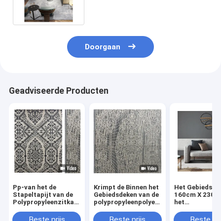
of Commerical
Doorgaan
Geadviseerde Producten
Pp-van het de
Krimpt de Binnen het
Het Gebiedsde
Stapeltapijt van de
Gebiedsdeken van de
160cm X 230c
Polypropyleenzitkamer
polypropyleenpolyester
het
Hoog de Woonkamer
Eetkamer van de
polypropyleen
Zacht Tapijt
Garen de Heldere
sneed Stapel
Beste prijs
Beste prijs
Beste pri