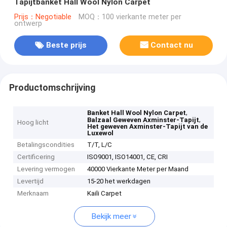
Tapijtbanket Hall Wool Nylon Carpet
Prijs：Negotiable
MOQ：100 vierkante meter per
ontwerp
Beste prijs
Contact nu
Productomschrijving
,
Banket Hall Wool Nylon Carpet
,
Balzaal Geweven Axminster-Tapijt
Hoog licht
Het geweven Axminster-Tapijt van de
Luxewol
Betalingscondities
T/T, L/C
Certificering
ISO9001, ISO14001, CE, CRI
Levering vermogen
40000 Vierkante Meter per Maand
Levertijd
15-20 het werkdagen
Merknaam
Kaili Carpet
Bekijk meer